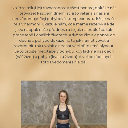
Na józe miluji její různorodost a všestrannost, dokáže nás
provázet každém dnem, ač si to většina z nás ani
neuvědomuje. Její pohybová komplexnost udržuje naše
těla v harmonii, ukazuje nám, kde máme rezervy a kde
jsou naopak naše přednosti a to jak na podložce tak
přeneseně i v našich životech. Když se člověk ponoří do
dechu a pohybu dokáže ho to jak namotivovat a
rozproudit, tak uvolnit a nechat věci přirozeně plynout.
Je to prostě meditace v pohybu, kdy ladíme náš dech
(náš život) a pohyb (kvalitu života). A velice ráda bych
toto uvědomění šířila dál.