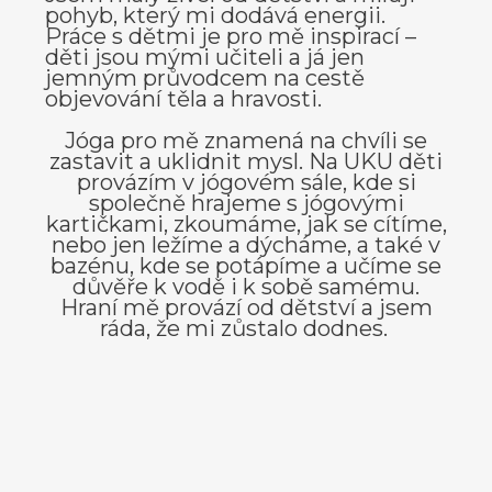
pohyb, který mi dodává energii.
Práce s dětmi je pro mě inspirací –
děti jsou mými učiteli a já jen
jemným průvodcem na cestě
objevování těla a hravosti.
Jóga pro mě znamená na chvíli se
zastavit a uklidnit mysl. Na UKU děti
provázím v jógovém sále, kde si
společně hrajeme s jógovými
kartičkami, zkoumáme, jak se cítíme,
nebo jen ležíme a dýcháme, a také v
bazénu, kde se potápíme a učíme se
důvěře k vodě i k sobě samému.
Hraní mě provází od dětství a jsem
ráda, že mi zůstalo dodnes.