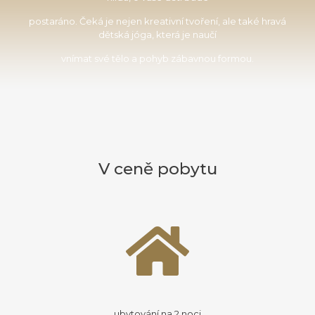
postaráno. Čeká je nejen kreativní tvoření, ale také hravá
dětská jóga, která je naučí
vnímat své tělo a pohyb zábavnou formou.
V ceně pobytu
ubytování na 2 noci