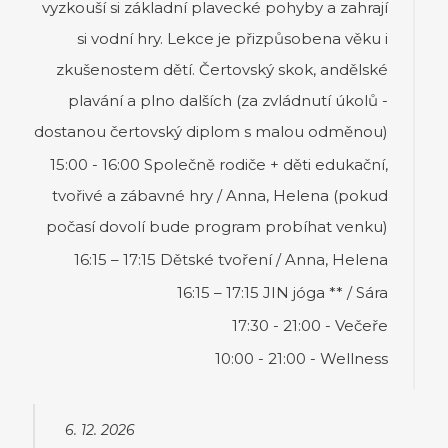
vyzkouší si základní plavecké pohyby a zahrají
si vodní hry. Lekce je přizpůsobena věku i
zkušenostem dětí. Čertovský skok, andělské
plavání a plno dalších (za zvládnutí úkolů -
dostanou čertovský diplom s malou odměnou)
15:00 - 16:00 Společně rodiče + děti edukační,
tvořivé a zábavné hry / Anna, Helena (pokud
počasí dovolí bude program probíhat venku)
16:15 – 17:15 Dětské tvoření / Anna, Helena
16:15 – 17:15 JIN jóga ** / Sára
17:30 - 21:00 - Večeře
10:00 - 21:00 - Wellness
6. 12. 2026