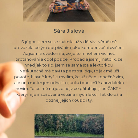
Sára Jislová
S jógou jsem se seznámila už v dětství, věrně mě
provázela celým dospíváním jako kompenzační cvičení.
Až jsem si uvědomila, že je to mnohem víc než
protahování a cool pozice. Propadla jsem jí natolik, že
hned jak to šlo, jsem se sama stala lektorkou.
Neskutečně mě baví ta pestrost jógy, to jak mě učí
pokoře, hlavně když si myslim, že už něco konečně vím,
ale ona mi tím jen odhalí to, kolik toho ještě ani zdaleka
nevím. To co mě na józe nejvíce přitahuje jsou ČAKRY,
kterými je inspirovaná většina mých lekcí. Tak doraž a
poznej jejich kouzlo i ty.