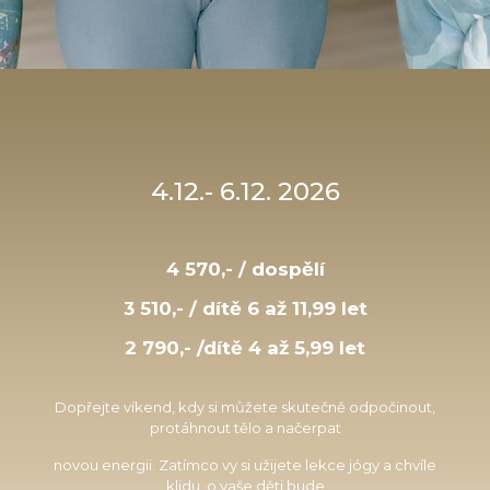
4.12.- 6.12. 2026
4 570,- / dospělí
3 510,- / dítě 6 až 11,99 let
2 790,- /dítě 4 až 5,99 let
Dopřejte víkend, kdy si můžete skutečně odpočinout,
protáhnout tělo a načerpat
novou energii. Zatímco vy si užijete lekce jógy a chvíle
klidu, o vaše děti bude