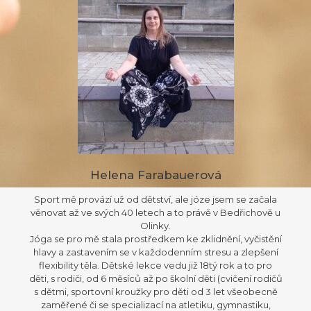
Helena Farabauerová
Sport mě provází už od dětství, ale józe jsem se začala
věnovat až ve svých 40 letech a to právě v Bedřichově u
Olinky.
Jóga se pro mě stala prostředkem ke zklidnění, vyčistění
hlavy a zastavením se v každodenním stresu a zlepšení
flexibility těla. Dětské lekce vedu již 18tý rok a to pro
děti, s rodiči, od 6 měsíců až po školní děti (cvičení rodičů
s dětmi, sportovní kroužky pro děti od 3 let všeobecně
zaměřené či se specializací na atletiku, gymnastiku,