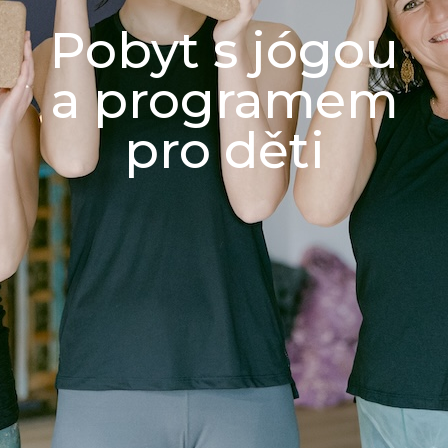
Pobyt s jógou
a programem
pro děti