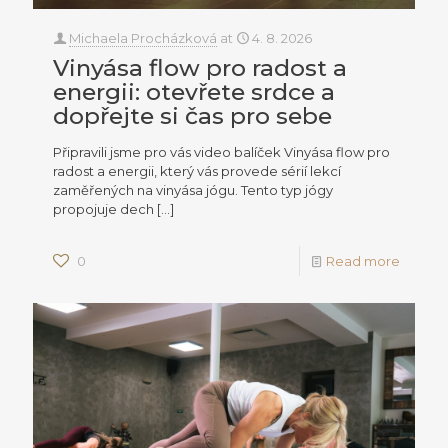
Michaela Procházková
at
4. 8. 2026
Vinyása flow pro radost a
energii: otevřete srdce a
dopřejte si čas pro sebe
Připravili jsme pro vás video balíček Vinyása flow pro
radost a energii, který vás provede sérií lekcí
zaměřených na vinyása jógu. Tento typ jógy
propojuje dech
[…]
0
Read more